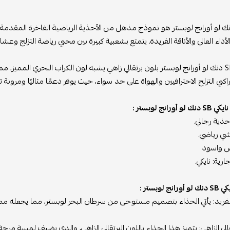
كي SB دنك لو أورانج لوبستر هو نموذج مذهل من الأحذية الرياضية الفاخرة المقد
أداء العالي والأناقة الفريدة. يتمتع بشعبية كبيرة بين محبي رياضة التزلج وعش
يأتي نايكي SB دنك لو أورانج لوبستر بلون برتقالي زاهي يشبه لون الكراب البحري ال
كبي التزلج الاحترافيين والهواة على حد سواء، حيث يوفر دعمًا مثاليًا ومرونة ت
ورانج لوبستر :
حذية رجالي.
تشي رياضي.
يض واسود
ارية: نايكي.
 لوبستر :
فريد: يأتي الحذاء بتصميم مستوحى من سرطان البحر لوبستر، مما يجعله مميزً
تقالي الزاهي: يتميز هذا الحذاء باللون البرتقالي الزاهي، والذي يضيف لمسة م