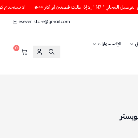
بت قطعتين أو أكثر 👀🔥
لا تستخدم كود الخصم و التوصيل المجان
eseven.store@gmail.com
ي
الإكسسوارات
0