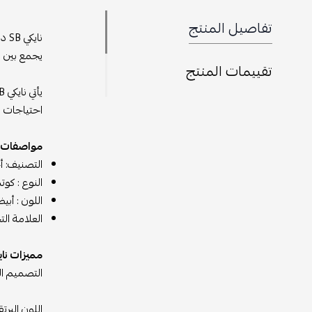
تفاصيل المنتج
ناي
يجمع بين ال
تقييمات المنتج
احتياجات را
مواصفات نايكي SB دنك لو أ
التصنيف: أ
النوع : كو
اللون : أب
العلامة التج
مميزات نايكي SB دنك لو أورانج
التصميم ال
اللون البر