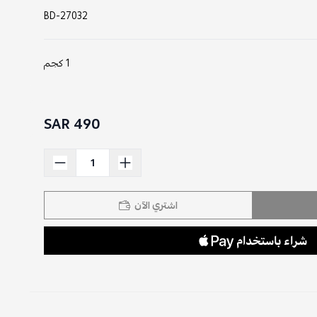
BD-27032
1 كجم
490 SAR
اشتري الآن