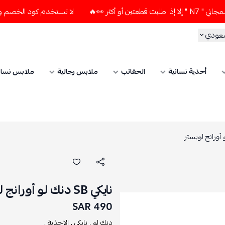
🔥
لا تستخدم كود الخصم و التوصيل المجاني " N7 " إلا إذا طل
سعودي
أحذية نسائية
الحقائب
ملابس رجالية
ملابس نسائ
نايكي SB دنك لو أورانج لوبستر
490 SAR
دنك لو ,
نايكي ,
الاحذية ,