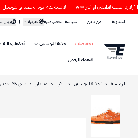
لا تستخدم كود الخصم و التوصيل المجاني " N7 " إلا إذا طلبت قطعتين أو أكثر 👀
العربية
|
ريال 
المدونة
من نحن
سياسة الخصوصية
تخفيضات
أحذية للجنسين
أحذية رجالية
ESEVEN STORE
الاهداء الرقمي
الرئيسية
أحذية للجنسين
نايكي
دنك لو
نايكي SB دنك لو أورانج لوبستر