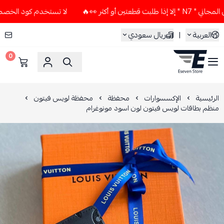
أو أكثر 👀🔥
لا تستخدم كود الخصم و التوصيل المجاني " N7 " 
العربية
|
ريال سعودي
0
ESEVEN STORE
الرئيسية
الإكسسوارات
محفظة
محفظة لويس فيتون
منظم بطاقات لويس فيتون لون اسود مونوغرام