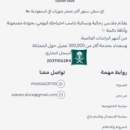
اي سفن ستور أكبر متجر شوزات في السعودية 👟
يقدّم ملابس رجالية ونسائية تناسب احتياجك اليومي، بجودة مضمونة
وأناقة دائمة ✨
من أشهر البراندات العالمية،
وسعداء بخدمة أكثر من 300,000 عميل حول المملكة.
السجل التجاري
2031106284
روابط مهمة
تواصل معنا
+966566229730
المدونة
eseven.store@gmail.com
من نحن
سياسة الخصوصية
سياسة الاستبدال والاسترجاع
الشروط والاحكام