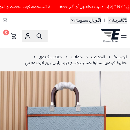
🔥
لا تستخدم كود الخصم و التوصيل المجاني " N7 " إلا إذا طلب
العربية
|
ريال سعودي
0
ESEVEN STORE
الرئيسية
الحقائب
حقائب
حقائب فيندي
حقيبة فيندي نسائية تصميم واسع فريد بلون ازرق لايت مع بني