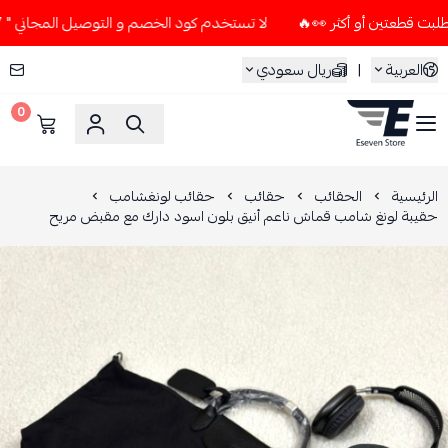
لا تستخدم كود الخصم و التوصيل المجاني " N7 " إلا إذا طلبت قطعتين أو أكثر 👀🔥
العربية
|
ريال سعودي
0
ESEVEN STORE
الرئيسية
الحقائب
حقائب
حقائب لونغشامب
حقيبة لونغ شامب قماش ناعم أنيق بلون اسود دارك مع مقبض مريح