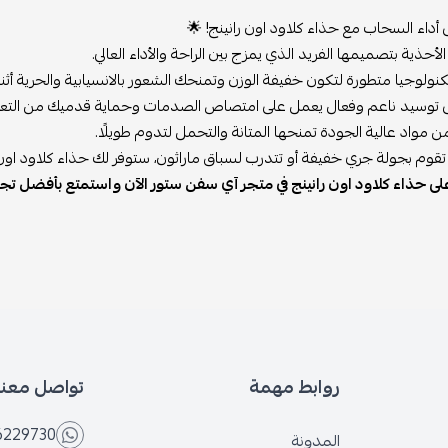
داء السحاب مع حذاء كلاود اون رانينج! 🌟
لأحذية بتصميمها الفريد الذي يمزج بين الراحة والأداء العالي.
ولوجيا متطورة لتكون خفيفة الوزن وتمنحك الشعور بالانسيابية والحرية أثنا
 توسيد ناعم وفعال يعمل على امتصاص الصدمات وحماية قدميك من التعب
مواد عالية الجودة تمنحها المتانة والتحمل لتدوم طويلًا.
قوم بجولة جري خفيفة أو تتدرب لسباق ماراثون، ستوفر لك حذاء كلاود اون ران
لى حذاء كلاود اون رانينج في متجر آي سفن ستور الآن واستمتع بأفضل تجرب
روابط مهمة
تواصل معنا
6229730
المدونة