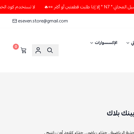
أو أكثر 👀🔥
لا تستخدم كود الخصم و التوصيل المجاني " N7 " إ
eseven.store@gmail.com
ي
الإكسسوارات
0
ينك بلاك
حذية الرياضية ,
حذاء رياضي ,
حذاء كلاود أون راننيج ,