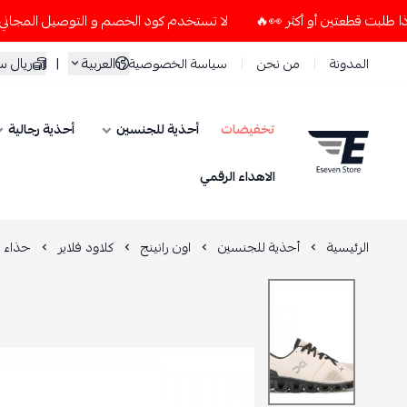
لا تستخدم كود الخصم و التوصيل المجاني " N7 " إلا إذا طلبت قطعتين أو أكثر 👀🔥
العربية
|
ريال 
المدونة
من نحن
سياسة الخصوصية
تخفيضات
أحذية للجنسين
أحذية رجالية
ESEVEN STORE
الاهداء الرقمي
الرئيسية
أحذية للجنسين
اون رانينج
كلاود فلاير
حذاء ك