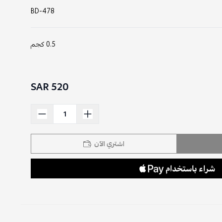
BD-478
0.5 كجم
520 SAR
اشتري الآن