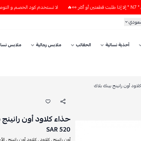
لا تستخدم كود الخصم و التوصيل المجاني " N7 " إلا إذا طلبت قطعتين 
سعودي
أحذية نسائية
الحقائب
ملابس رجالية
ملابس نسائ
لاود أون رانينج بينك بلاك
حذاء كلاود أون رانينج ب
520 SAR
أون رانينج ,
كلاود ,
كلاود أون رانينج ,
الأ