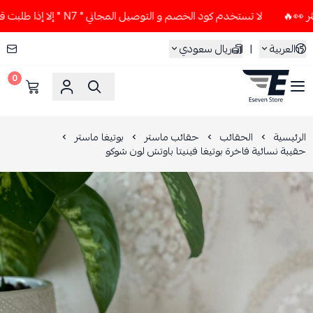
لا تستخدم كود الخصم و التوصيل المجاني " N7 " إلا إذا طلبت قطعتين أو أكثر 👀🔥
العربية
|
ريال سعودي
0
ESEVEN STORE
الرئيسية
الحقائب
حقائب ماستر
بوتيغا ماستر
حقيبة نسائية فاخرة بوتيغا فينيتا باوتش لون شوكو