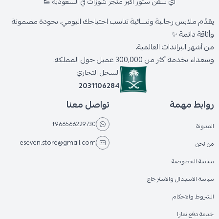
اي سفن ستور أكبر متجر شوزات في السعودية 👟
يقدّم ملابس رجالية ونسائية تناسب احتياجك اليومي، بجودة مضمونة
وأناقة دائمة ✨
من أشهر البراندات العالمية،
وسعداء بخدمة أكثر من 300,000 عميل حول المملكة.
السجل التجاري
2031106284
روابط مهمة
تواصل معنا
+966566229730
المدونة
eseven.store@gmail.com
من نحن
سياسة الخصوصية
سياسة الاستبدال والاسترجاع
الشروط والاحكام
خدمة دفع تمارا