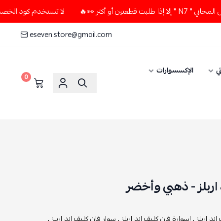
👀🔥
لا تستخدم كود الخصم و التوصيل المجاني " N7 " إلا إذا ط
eseven.store@gmail.com
ي
الإكسسوارات
0
ربلز - ذهبي وأخضر
ند اربلز ,
إسوارة فان كليف اند اربلز ,
سوار فان كليف اند اربلز ,