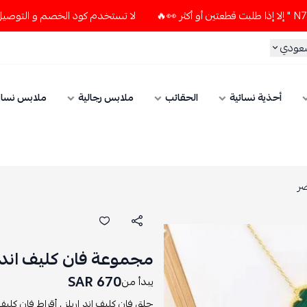
لا تستخدم كود الخصم و التوصيل المجاني " N7 " إلا إذا طلبت قطعتين أو أكثر 
سعودي
أحذية نسائية
الحقائب
ملابس رجالية
ملابس نسائ
ضر
مجموعة فان كليف اند ا
670 SAR
يبدأ من
حلق فان كليف اند اربلز ,
أقراط فان كليف ا