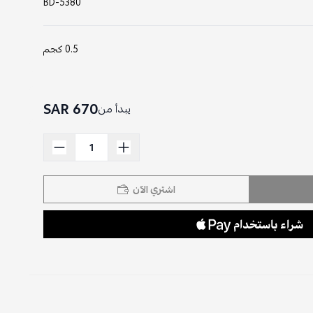
BD-5380
0.5 كجم
670 SAR
يبدأ من
اشتري الآن