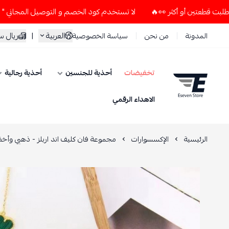
لا تستخدم كود الخصم و التوصيل المجاني " N7 " إلا إذا طلبت قطعتين أو أكثر 👀🔥
العربية
|
ريال 
المدونة
من نحن
سياسة الخصوصية
تخفيضات
أحذية للجنسين
أحذية رجالية
ESEVEN STORE
الاهداء الرقمي
الرئيسية
الإكسسوارات
مجموعة فان كليف اند اربلز - ذهبي وأخ