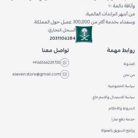
وأناقة دائمة ✨
من أشهر البراندات العالمية،
وسعداء بخدمة أكثر من 300,000 عميل حول المملكة.
السجل التجاري
2031106284
روابط مهمة
تواصل معنا
+966566229730
المدونة
eseven.store@gmail.com
من نحن
سياسة الخصوصية
سياسة الاستبدال والاسترجاع
الشروط والاحكام
خدمة دفع تمارا
برنامج التسويق بالعمولة