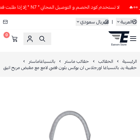
لا تستخدم كود الخصم و التوصيل المجاني " N7 " إلا إذا طلبت قطعتين أو أكثر 👀🔥
العربية
|
ريال سعودي
0
ESEVEN STORE
الرئيسية
الحقائب
حقائب ماستر
بالنسياغاماستر
حقيبة يد بالنسياغا اورجلاس ان بوكس بلون فضي لامع مع مقبض مريح انيق