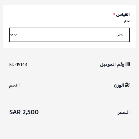
القياس
*
اختر
رقم الموديل
BD-19143
الوزن
1 كجم
2,500 SAR
السعر