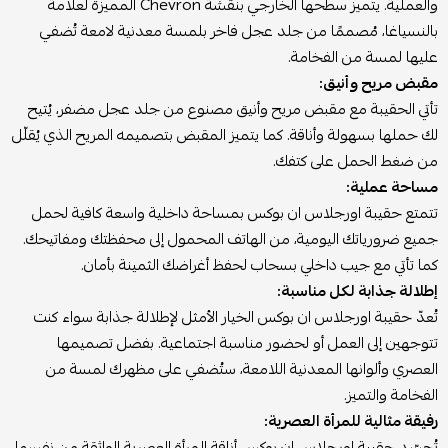
والعملية. يتميز سطحها الخارجي بنقشة Chevron المميزة لعلامة
بالنسياغا، مُصممًا من جلد عجل فاخر بلمسة معدنية لامعة تُضفي
عليها لمسة من الفخامة.
مقبض مريح وأنيق:
تأتي الحقيبة مع مقبض مريح وأنيق مصنوع من جلد عجل مضفر، يُتيح
لك حملها بسهولة وأناقة. كما يتميز المقبض بتصميمه المريح الذي يُقلّل
من ضغط الحمل على كتفك.
مساحة عملية:
تتمتع حقيبة اورجلاس ان بوكس بمساحة داخلية واسعة كافية لحمل
جميع ضرورياتك اليومية، من الهاتف المحمول إلى محفظتك ومفاتيحك.
كما تأتي مع جيب داخلي بسحاب لحفظ أغراضك الثمينة بأمان.
إطلالة جذابة لكل مناسبة:
تُعدّ حقيبة اورجلاس ان بوكس الخيار الأمثل لإطلالة جذابة سواء كنت
تتوجهين إلى العمل أو لحضور مناسبة اجتماعية. بفضل تصميمها
العصري وألوانها المعدنية اللامعة، ستُضفي على مظهرك لمسة من
الفخامة والتميز.
رفيقة مثالية للمرأة العصرية:
تُجسّد حقيبة اورجلاس ان بوكس أناقة المرأة العصرية الواثقة من نفسها.