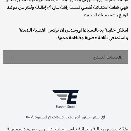
فهي قطعة استثنائية تُضفي لمسة راقية على أي إطلالة وتُعبّر عن ذوقك
الرفيع وشخصيتك المميزة.
امتلكي حقيبة يد بالنسياغا اورجلاس ان بوكس الفضية اللامعة
واستمتعي بأناقة عصرية وفخامة مميزة.
تقييمات المنتج
اي سفن ستور أكبر متجر شوزات في السعودية 👟
يقدّم ملابس رجالية ونسائية تناسب احتياجك اليومي، بجودة مضمونة