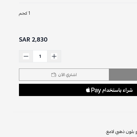
1 كجم
2,830 SAR
اشتري الآن
بلون ذهبي لامع.