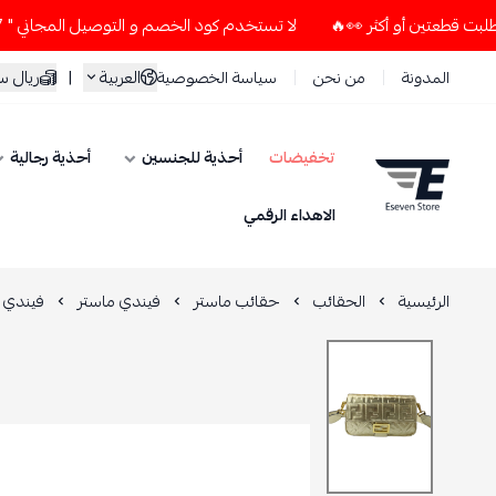
لا تستخدم كود الخصم و التوصيل المجاني " N7 " إلا إذا طلبت قطعتين أو أكثر 👀🔥
العربية
|
ريال 
المدونة
من نحن
سياسة الخصوصية
تخفيضات
أحذية للجنسين
أحذية رجالية
ESEVEN STORE
الاهداء الرقمي
الرئيسية
الحقائب
حقائب ماستر
فيندي ماستر
فيندي نا