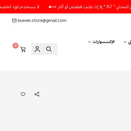
أكثر 👀🔥
لا تستخدم كود الخصم و التوصيل المجاني " N7 " إلا
eseven.store@gmail.com
ي
الإكسسوارات
0