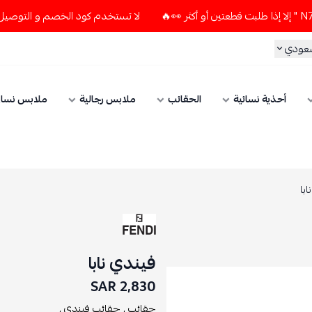
لا تستخدم كود الخصم و التوصيل المجاني " N7 " إلا إذا طلبت قطعتين أو 
سعودي
أحذية نسائية
الحقائب
ملابس رجالية
ملابس نسائ
با
فيندي نابا
2,830 SAR
حقائب ,
حقائب فيندي ,