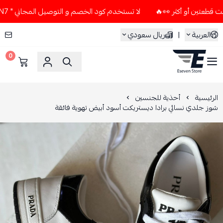
لا تستخدم كود الخصم و التوصيل المجاني " N7 " إلا إذا طلبت قطعتين أو أكثر 👀🔥
العربية
|
ريال سعودي
0
ESEVEN STORE
الرئيسية
أحذية للجنسين
شوز جلدي نسائي برادا ديستريكت أسود أبيض تهوية فائقة