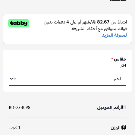
مقاس
*
اختر
رقم الموديل
BD-234098
الوزن
1 كجم