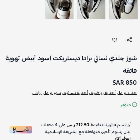
شوز جلدي نسائي برادا ديستريكت أسود أبيض تهوية
فائقة
850 SAR
حذاء برادا ,
أحذية رياضية ,
أحذية نسائية ,
شوز برادا ,
برادا ,
متوفر
أو قسم فاتورتك بقيمة
212.50 ر.س
على
4
دفعات
بدون رسوم تأخير، متوافقة مع الشريعة الإسلامية
اعرف أكثر