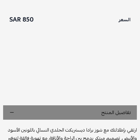
850 SAR
السعر
تفاصيل المنتج
ارتقي بإطلالتك مع شوز برادا ديستريكت الجلدي النسائي باللونين الأسود
والأبيض. تصميم مبتكر يدمج بين الراحة والأناقة، مع تهوية فائقة لتوفير