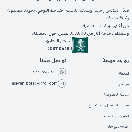
يقدّم ملابس رجالية ونسائية تناسب احتياجك اليومي، بجودة مضمونة
وأناقة دائمة ✨
من أشهر البراندات العالمية،
وسعداء بخدمة أكثر من 300,000 عميل حول المملكة.
السجل التجاري
2031106284
روابط مهمة
تواصل معنا
+966566229730
المدونة
eseven.store@gmail.com
من نحن
سياسة الخصوصية
سياسة الاستبدال والاسترجاع
الشروط والاحكام
خدمة دفع تمارا