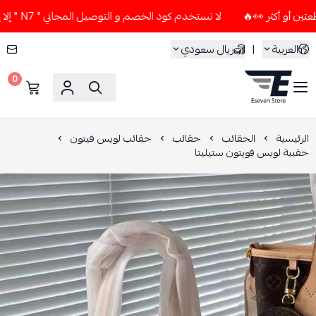
لا تستخدم كود الخصم و التوصيل المجاني " N7 " إلا إذا طلبت قطعتين أو أكثر 👀🔥
العربية
|
ريال سعودي
0
ESEVEN STORE
الرئيسية
الحقائب
حقائب
حقائب لويس فيتون
حقيبة لويس فويتون ستيليتا