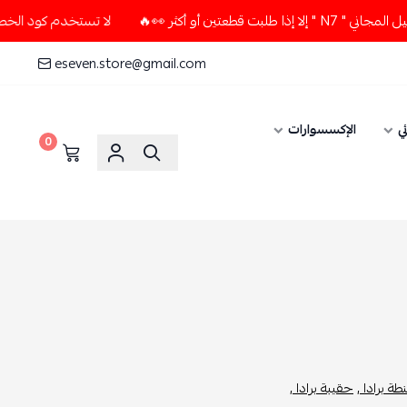
 أكثر 👀🔥
لا تستخدم كود الخصم و التوصيل المجاني " N7 " إلا
eseven.store@gmail.com
ي
الإكسسوارات
0
ة برادا ,
حقيبة برادا ,