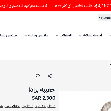
لا تستخدم كود الخصم و التوصيل المجاني " N7 " إلا إذا طلبت قطعتين أو
سعودي
أحذية نسائية
الحقائب
ملابس رجالية
ملابس نسائ
ا
حقيبة برادا
2,300 SAR
شنط ,
حقائب ,
شنط يد ,
حقائب يد ,
شنط