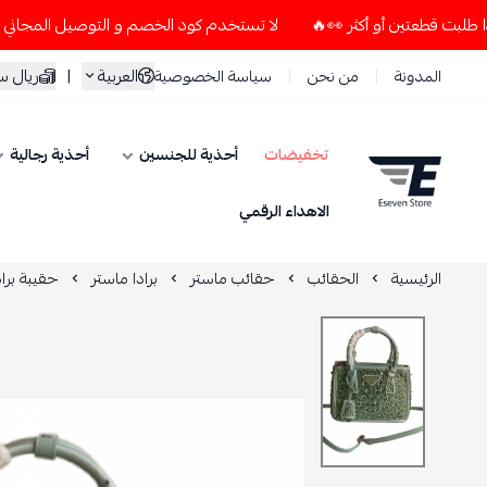
لا تستخدم كود الخصم و التوصيل المجاني " N7 " إلا إذا طلبت قطعتين أو أكثر 👀🔥
العربية
|
ريال 
المدونة
من نحن
سياسة الخصوصية
تخفيضات
أحذية للجنسين
أحذية رجالية
ESEVEN STORE
الاهداء الرقمي
الرئيسية
الحقائب
حقائب ماستر
برادا ماستر
حقيبة براد