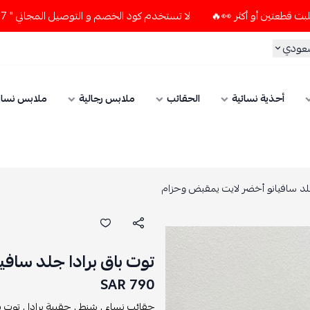
لا تستخدم كود الخصم و التوصيل المجاني " N7 " إلا إذا طلبت قطعتين أو أكثر 👀🔥
سعودي
أحذية نسائية
الحقائب
ملابس رجالية
ملابس نسائ
جلد سافيانو أخضر لايت يمقبض وحزام
توت باق برادا جلد ساف
790 SAR
حقائب نساء ,
شنط ,
حقيبة برادا ,
توت با