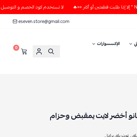
لا تستخدم كود الخصم و التوصيل المجاني " N7 " إلا إذا طلبت قطعتين أو أكثر
eseven.store@gmail.com
ي
الإكسسوارات
0
يانو أخضر لايت يمقبض وحزام
ق ,
توت باق برادا ,