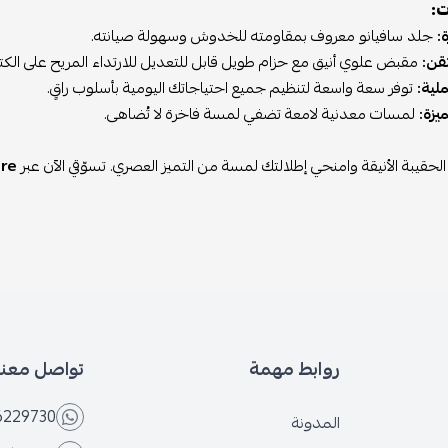
ت:
:
جلد سافيانو معروف بمقاومته للخدوش وسهولة صيانته.
قن:
مقبض علوي أنيق مع حزام طويل قابل للتعديل للارتداء المريح على الك
لية:
توفر سعة واسعة لتنظيم جميع احتياجاتك اليومية بأسلوب راقٍ.
يزة:
لمسات معدنية لامعة تضفي لمسة فاخرة لا تُضاهى.
الحقيبة الأنيقة وامنحي إطلالتك لمسة من التميز العصري. تسوّقي الآن عبر
re
روابط مهمة
تواصل معنا
6229730
المدونة