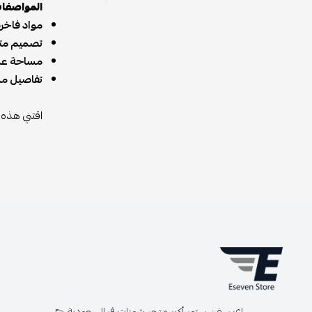
المواصفا
مواد فاخرة
تصميم مت
مساحة عم
تفاصيل مم
اقتني هذه 
اي سفن ستور أكبر متجر شوزات في السعودية 👟