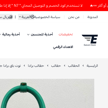
لا تستخدم كود الخصم و التوصيل المجاني " N7 " إلا إذا طلبت قطعتين أو أكثر 👀🔥
العربية
|
ريال 
المدونة
من نحن
سياسة الخصوصية
تخفيضات
أحذية للجنسين
أحذية رجالية
ESEVEN STORE
الاهداء الرقمي
الرئيسية
الحقائب
حقائب
حقائب برادا
توت باق برادا 