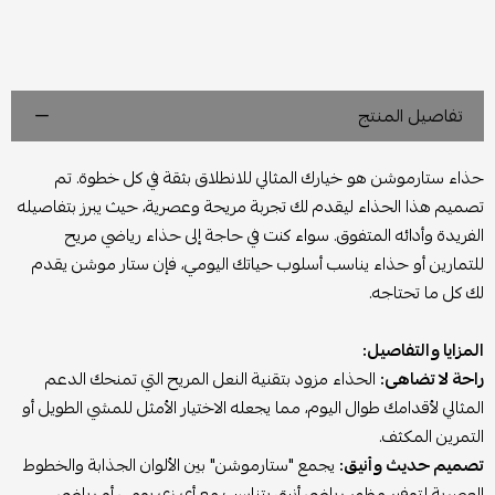
تفاصيل المنتج
حذاء ستارموشن هو خيارك المثالي للانطلاق بثقة في كل خطوة. تم
تصميم هذا الحذاء ليقدم لك تجربة مريحة وعصرية، حيث يبرز بتفاصيله
الفريدة وأدائه المتفوق. سواء كنت في حاجة إلى حذاء رياضي مريح
للتمارين أو حذاء يناسب أسلوب حياتك اليومي، فإن ستار موشن يقدم
لك كل ما تحتاجه.
المزايا والتفاصيل:
راحة لا تضاهى:
الحذاء مزود بتقنية النعل المريح التي تمنحك الدعم
المثالي لأقدامك طوال اليوم، مما يجعله الاختيار الأمثل للمشي الطويل أو
التمرين المكثف.
تصميم حديث وأنيق:
يجمع "ستارموشن" بين الألوان الجذابة والخطوط
العصرية لتوفير مظهر رياضي أنيق يتناسب مع أي زي يومي أو رياضي.