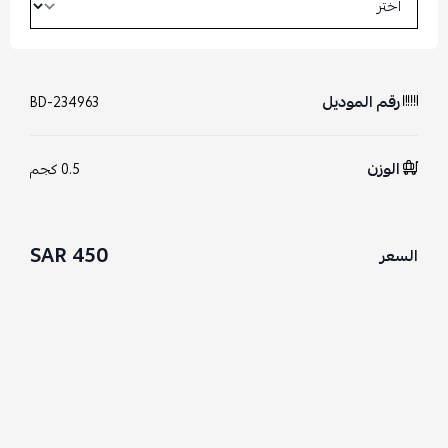
رقم الموديل
BD-234963
الوزن
0.5 كجم
450 SAR
السعر