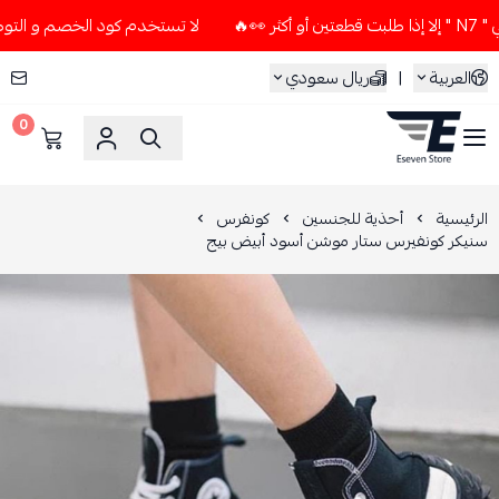
لا تستخدم كود الخصم و التوصيل المجاني " N7 " إلا إذا طلبت ق
العربية
|
ريال سعودي
0
ESEVEN STORE
الرئيسية
أحذية للجنسين
كونفرس
سنيكر كونفيرس ستار موشن أسود أبيض بيج