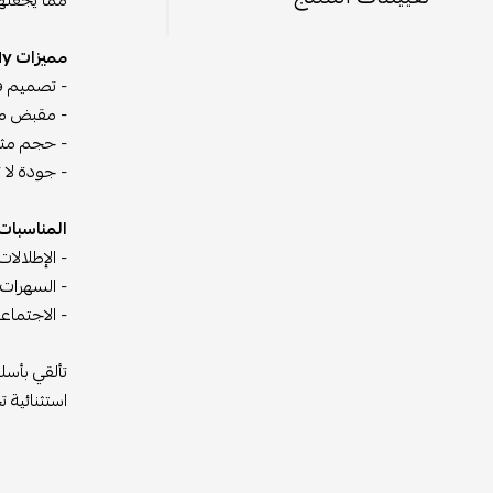
مما يجعلها
مميزات Hermes Mini Kelly:
- تصميم فا
- مقبض مري
- حجم مثالي: Mini Kelly بحجمها الصغير والأنيق تعتبر الحقيبة المثالية ل
- جودة لا 
المناسبات
- الإطلالا
- السهرات 
- الاجتماع
استثنائية 