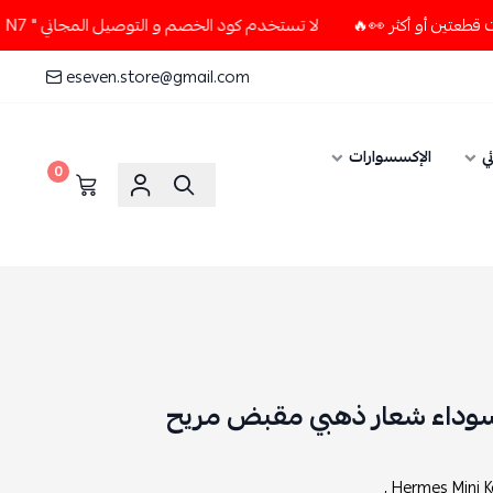
لا تستخدم كود الخصم و التوصيل المجاني " N7 " إلا إذا طلبت قطعتين أو أكثر 👀🔥
eseven.store@gmail.com
ي
الإكسسوارات
0
Hermes Mini Kel