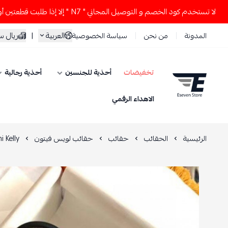
ستخدم كود الخصم و التوصيل المجاني " N7 " إلا إذا طلبت قطعتين أو أكثر 👀🔥
العربية
|
ريال 
المدونة
من نحن
سياسة الخصوصية
تخفيضات
أحذية للجنسين
أحذية رجالية
ESEVEN STORE
الاهداء الرقمي
الرئيسية
الحقائب
حقائب
حقائب لويس فيتون
rmes Mini Kelly