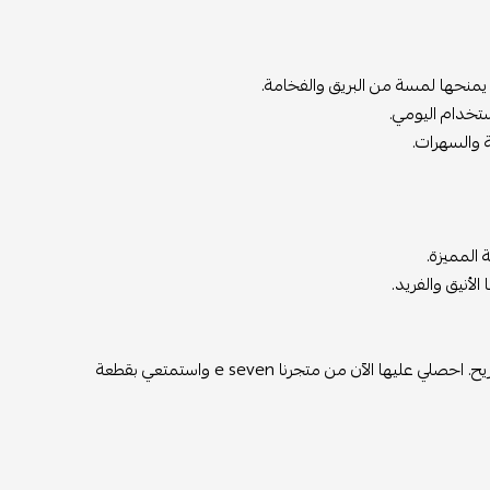
ا يمنحها لمسة من البريق والفخامة.
ستخدام اليومي.
 المميزة.
لأنيق والفريد.
تألقي بأسلوبك الفريد مع حقيبة Hermes Mini Kelly السوداء بشعار ذهبي ومقبض مريح. احصلي عليها الآن من متجرنا e seven واستمتعي بقطعة