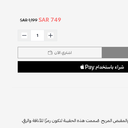
749 SAR
1,199 SAR
اشتري الآن
Herme السوداء ذات الشعار الذهبي والمقبض المريح. صُممت هذه الحقيبة لتكون رمزًا للأناقة والرقي،