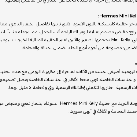
 إضافة مثالية إلى خزانة أي سيدة تبحث عن التميز في كل تفاصيل إطلالتها.
خر: حقيبة كلاسيكية باللون الأسود الأنيق تزينها تفاصيل الشعار الذهبي، مم
ح: مقبض مصمم بعناية ليوفر لك الراحة أثناء الحمل، مما يجعله مثالياً للا
لخرجات اليومية والسهرات.
تضاهى: مصنوعة من أجود أنواع الجلد لضمان المتانة والفخامة.
:
ت اليومية: أضيفي لمسة من الأناقة الفاخرة إلى مظهرك اليومي مع هذه الحقيبة
والمناسبات الخاصة: كوني محط الأنظار في المناسبات الخاصة بفضل تصميمها ا
ات الرسمية: اختاريها لتكملي إطلالتك الرسمية برقي وفخامة لا مثيل لهما.
تجسد الفخامة والأناقة في أبهى صورها.