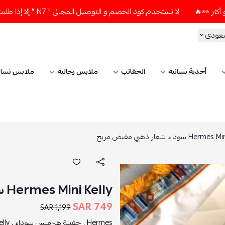
لا تستخدم كود الخصم و التوصيل المجاني " N7 " إلا إذا طلبت قطعتين أو أكثر 👀🔥
سعودي
أحذية نسائية
الحقائب
ملابس رجالية
ملابس نسائ
He سوداء شعار ذهبي مقبض مريح
Hermes Mini Kelly سوداء شعار ذهبي مقبض مريح
749 SAR
1,199 SAR
Hermes ,
حقيبة هيرميس سوداء ,
ly ,