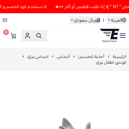
 👀🔥
لا تستخدم كود الخصم و التوصيل المجاني " N7 " إلا إذا
العربية
|
ريال سعودي
0
ESEVEN STORE
الرئيسية
أحذية للجنسين
أديداس
اديداس ييزي
كوتشي اطفال ييزي