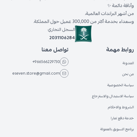
وأناقة دائمة ✨
من أشهر البراندات العالمية،
وسعداء بخدمة أكثر من 300,000 عميل حول المملكة.
السجل التجاري
2031106284
روابط مهمة
تواصل معنا
+966566229730
المدونة
eseven.store@gmail.com
من نحن
سياسة الخصوصية
سياسة الاستبدال والاسترجاع
الشروط والاحكام
خدمة دفع تمارا
برنامج التسويق بالعمولة