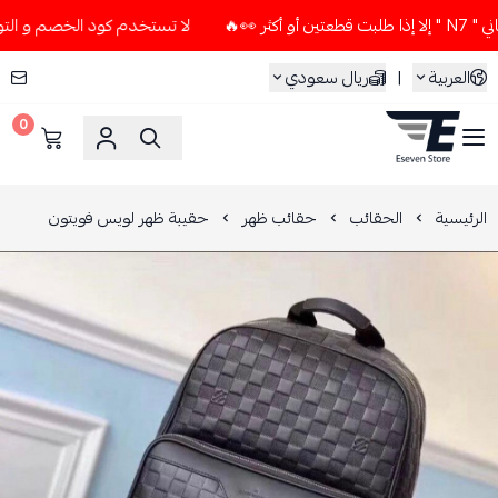
🔥
لا تستخدم كود الخصم و التوصيل المجاني " N7 " إلا إذا طل
العربية
|
ريال سعودي
0
ESEVEN STORE
الرئيسية
الحقائب
حقائب ظهر
حقيبة ظهر لويس فويتون