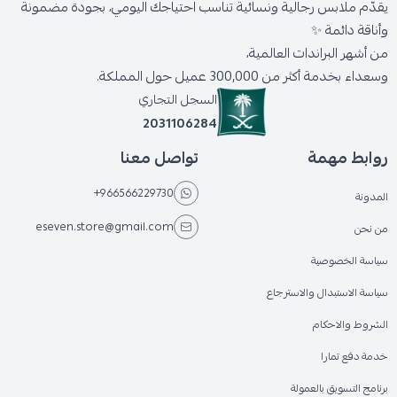
يقدّم ملابس رجالية ونسائية تناسب احتياجك اليومي، بجودة مضمونة
وأناقة دائمة ✨
من أشهر البراندات العالمية،
وسعداء بخدمة أكثر من 300,000 عميل حول المملكة.
السجل التجاري
2031106284
روابط مهمة
تواصل معنا
+966566229730
المدونة
eseven.store@gmail.com
من نحن
سياسة الخصوصية
سياسة الاستبدال والاسترجاع
الشروط والاحكام
خدمة دفع تمارا
برنامج التسويق بالعمولة