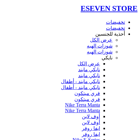
ESEVEN STORE
تخفيضات
تخفيضات
أحذية للجنسين
عرض الكل
شوزات الهبه
شوزات الهبه
نايكي
عرض الكل
نايكي مايند
نايكي مايند
نايكي مايند - أطفال
نايكي مايند - أطفال
فري ميتكون
فري ميتكون
Nike Terra Manta
Nike Terra Manta
أوف لاين
أوف لاين
ايفا روفر
ايفا روفر
Nike E-Series