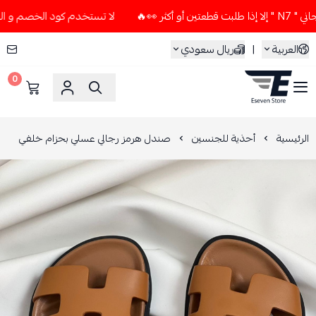
🔥
لا تستخدم كود الخصم و التوصيل المجاني " N7 " إلا إذا طل
العربية
|
ريال سعودي
0
ESEVEN STORE
الرئيسية
أحذية للجنسين
صندل هرمز رجالي عسلي بحزام خلفي