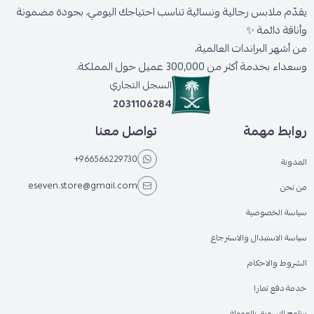
يقدّم ملابس رجالية ونسائية تناسب احتياجك اليومي، بجودة مضمونة
وأناقة دائمة ✨
من أشهر البراندات العالمية،
وسعداء بخدمة أكثر من 300,000 عميل حول المملكة.
السجل التجاري
2031106284
روابط مهمة
تواصل معنا
+966566229730
المدونة
eseven.store@gmail.com
من نحن
سياسة الخصوصية
سياسة الاستبدال والاسترجاع
الشروط والاحكام
خدمة دفع تمارا
برنامج التسويق بالعمولة