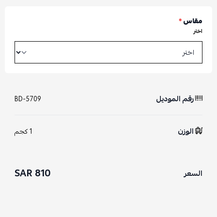
مقاس
*
اختر
رقم الموديل
BD-5709
الوزن
1 كجم
810 SAR
السعر