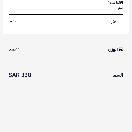
القياس
*
اختر
الوزن
1 كجم
330 SAR
السعر