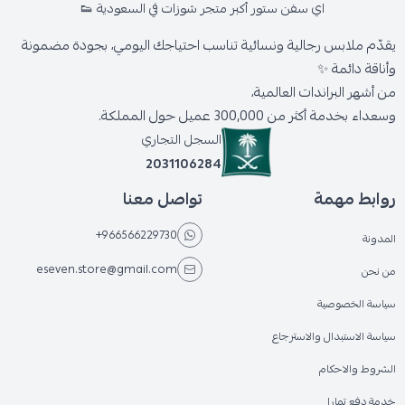
اي سفن ستور أكبر متجر شوزات في السعودية 👟
يقدّم ملابس رجالية ونسائية تناسب احتياجك اليومي، بجودة مضمونة
وأناقة دائمة ✨
من أشهر البراندات العالمية،
وسعداء بخدمة أكثر من 300,000 عميل حول المملكة.
السجل التجاري
2031106284
روابط مهمة
تواصل معنا
+966566229730
المدونة
eseven.store@gmail.com
من نحن
سياسة الخصوصية
سياسة الاستبدال والاسترجاع
الشروط والاحكام
خدمة دفع تمارا