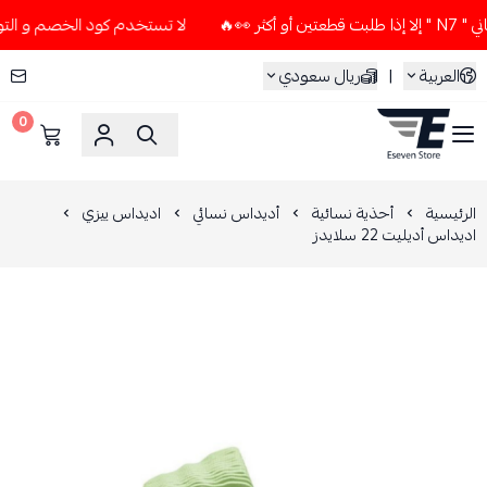
لا تستخدم كود الخصم و التوصيل المجاني " N7 " إلا إذا طلب
العربية
|
ريال سعودي
0
ESEVEN STORE
الرئيسية
أحذية نسائية
أديداس نسائي
اديداس ييزي
اديداس أديليت 22 سلايدز