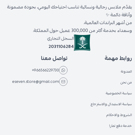
يقدّم ملابس رجالية ونسائية تناسب احتياجك اليومي، بجودة مضمونة
وأناقة دائمة ✨
من أشهر البراندات العالمية،
وسعداء بخدمة أكثر من 300,000 عميل حول المملكة.
السجل التجاري
2031106284
روابط مهمة
تواصل معنا
+966566229730
المدونة
eseven.store@gmail.com
من نحن
سياسة الخصوصية
سياسة الاستبدال والاسترجاع
الشروط والاحكام
خدمة دفع تمارا