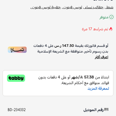
شنط ,
حقائب نساء ,
لويس فيتون ,
حقيبة لويس فيتون ,
متوفر
تم شراءه
17
مرة
أو قسم فاتورتك بقيمة
147.50 ر.س
على
4
دفعات
بدون رسوم تأخير، متوافقة مع الشريعة الإسلامية
اعرف أكثر
رقم الموديل
BD-234332