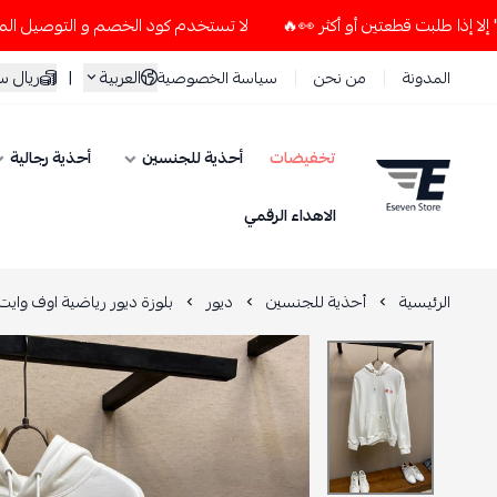
لا تستخدم كود الخصم و التوصيل المجاني " N7 " إلا إذا طلبت قطعتين أو أكثر 👀🔥
العربية
|
ريال 
المدونة
من نحن
سياسة الخصوصية
تخفيضات
أحذية للجنسين
أحذية رجالية
ESEVEN STORE
الاهداء الرقمي
الرئيسية
أحذية للجنسين
ديور
بلوزة ديور رياضية اوف وايت