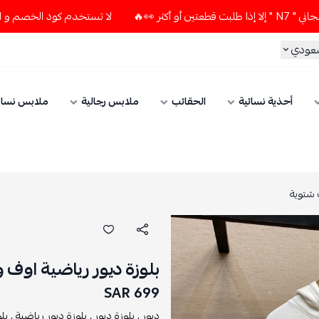
لا تستخدم كود الخصم و التوصيل المجاني " N7 " إلا إذا طلبت قطعت
سعودي
أحذية نسائية
الحقائب
ملابس رجالية
ملابس نسائ
 شتوية
بلوزة ديور رياضية اوف 
699 SAR
ديور ,
بلوزة ديور ,
بلوزة ديور رياضية ,
بل