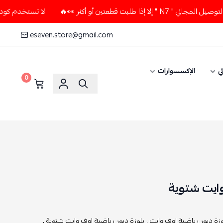
ين أو أكثر 👀🔥
لا تستخدم كود الخصم و التوصيل المجاني " N7
eseven.store@gmail.com
ي
الإكسسوارات
0
وايت شتوية
وزة ديور رياضية اوف وايت ,
بلوزة ديور رياضية اوف وايت شتوية ,