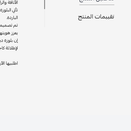
الأناقة وال
تأتي البلوز
تقييمات المنتج
الباردة.
تم تصميم ال
يعزز هويتها
إن بلوزة د
لإطلالة كا
اطلبيها الآن