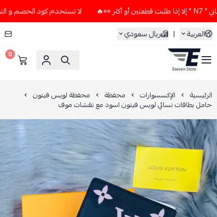
🔥
لا تستخدم كود الخصم و التوصيل المجاني " N7 " إلا إذا طل
العربية
|
ريال سعودي
0
ESEVEN STORE
الرئيسية
الإكسسوارات
محفظة
محفظة لويس فيتون
حامل بطاقات نسائي لويس فيتون اسود مع نقشات موف