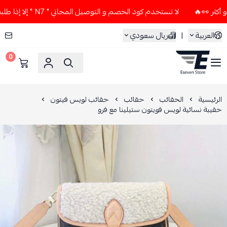
لا تستخدم كود الخصم و التوصيل المجاني " N7 " إلا إذا طلبت قطعتين أو أكثر 👀🔥
العربية
|
ريال سعودي
0
ESEVEN STORE
الرئيسية
الحقائب
حقائب
حقائب لويس فيتون
حقيبة نسائية لويس فويتون ستيلينا مع فرو