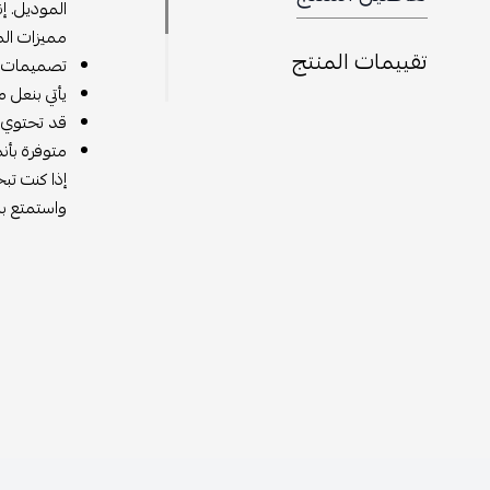
الموديل. إ
مميزات الم
تقييمات المنتج
تصميمات
يأتي بنعل م
قد تحتوي ع
متوفرة بأن
إذا كنت تب
واستمتع بال