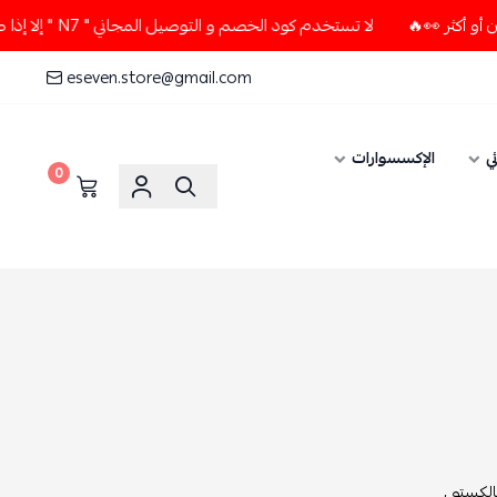
لا تستخدم كود الخصم و التوصيل المجاني " N7 " إلا إذا طلبت قطعتين أو أكثر 👀🔥
eseven.store@gmail.com
ي
الإكسسوارات
0
لكستو ,