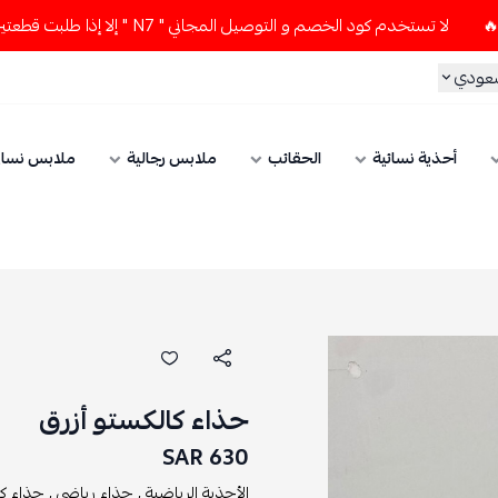
لا تستخدم كود الخصم و التوصيل المجاني " N7 " إلا إذا طلبت قطعتين أو أكثر 👀🔥
سعودي
أحذية نسائية
الحقائب
ملابس رجالية
ملابس نسائ
حذاء كالكستو أزرق
630 SAR
الأحذية الرياضية ,
حذاء رياضي ,
حذاء كا