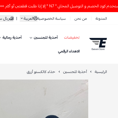
صم و التوصيل المجاني " N7 " إلا إذا طلبت قطعتين أو أكثر 👀🔥
العربية
|
ريال 
المدونة
من نحن
سياسة الخصوصية
تخفيضات
أحذية للجنسين
أحذية رجالية
ESEVEN STORE
الاهداء الرقمي
الرئيسية
أحذية للجنسين
حذاء كالكستو أزرق