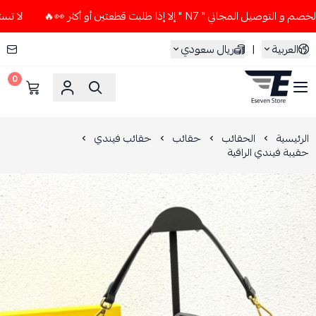
اني " N7 " إلا إذا طلبت قطعتين أو أكثر 👀🔥
لا تستخدم كود ا
العربية
|
ريال سعودي
0
ESEVEN STORE
الرئيسية
الحقائب
حقائب
حقائب فيندي
حقيبة فيندي الراقية