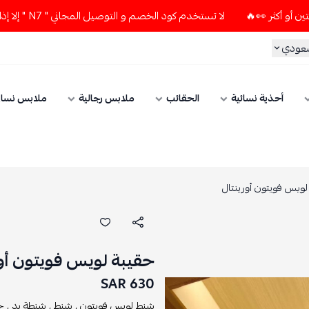
لا تستخدم كود الخصم و التوصيل المجاني " N7 " إلا إذا طلبت قطعتين أو أكثر 👀🔥
ي
أحذية نسائية
الحقائب
ملابس رجالية
ملابس نسائي
فويتون أورينتال
حقيبة لويس فويتون أورين
630 SAR
شنط لويس فويتون ,
شنط ,
شنطة يد ,
حقائب 