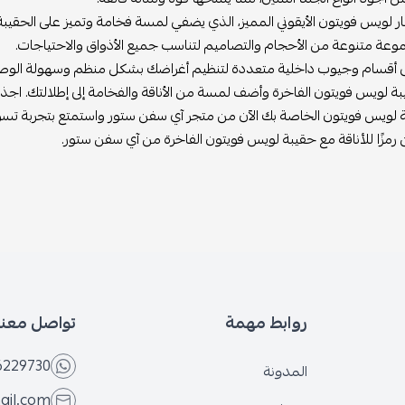
يس فويتون الأيقوني المميز، الذي يضفي لمسة فخامة وتميز على الحقيبة.
متنوعة من الأحجام والتصاميم لتناسب جميع الأذواق والاحتياجات.
ام وجيوب داخلية متعددة لتنظيم أغراضك بشكل منظم وسهولة الوصول إلي
 فويتون الفاخرة وأضف لمسة من الأناقة والفخامة إلى إطلالتك. اجذب الأنظار
يس فويتون الخاصة بك الآن من متجر آي سفن ستور واستمتع بتجربة تسوق فاخ
زًا للأناقة مع حقيبة لويس فويتون الفاخرة من آي سفن ستور.
روابط مهمة
تواصل معنا
6566229730
المدونة
@gmail.com