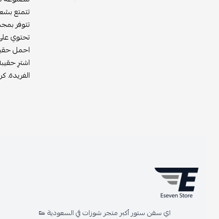
تتمتع بشعار لو
تتوفر بمجموعة 
تحتوي على أقس
احمل حقيبة لويس
اشترِ حقيبة لو
الفريدة. كن رم
اي سفن ستور أكبر متجر شوزات في السعودية 👟