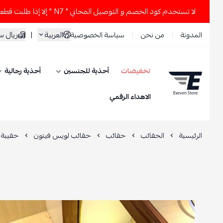
لا تستخدم كود الخصم و التوصيل المجاني " N7 " إلا إذا طلبت قطعتين أو أكثر 
يال سعودي
|
العربية
سياسة الخصوصية
من نحن
المدونة
أحذية رجالية
أحذية للجنسين
تخفيضات
ESEVEN STORE
الاهداء الرقمي
ون أورينتال
حقائب لويس فيتون
حقائب
الحقائب
الرئيسية