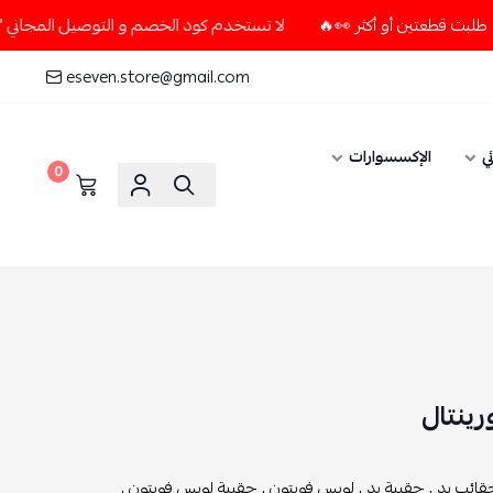
لا تستخدم كود الخصم و التوصيل المجاني " N7 " إلا إذا طلبت قطعتين أو أكثر 👀🔥
eseven.store@gmail.com
الإكسسوارات
0
تال
يد ,
حقيبة يد ,
لويس فويتون ,
حقيبة لويس فويتون ,