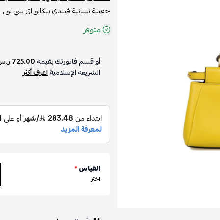
حقيبة نسائية فيندي بيكابو اي سي يو ,
متوفر
أو قسم فاتورتك بقيمة
725.00 ر.س
الشريعة الإسلامية
اعرف أكثر
القياس
*
اختر