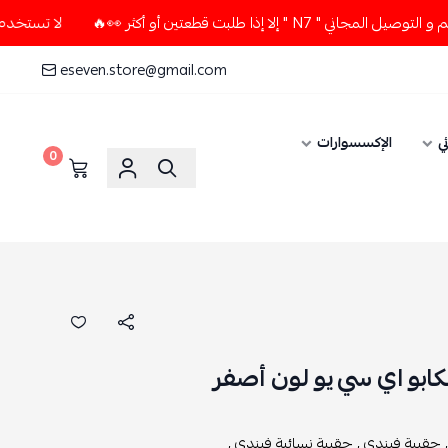
ا طلبت قطعتين أو أكثر 👀🔥
لا تستخدم كود الخصم و التوصيل ال
eseven.store@gmail.com
ي
الإكسسوارات
0
كابو اي سي يو لون أصفر
حقيبة فيندي ,
حقيبة نسائية فيندي ,