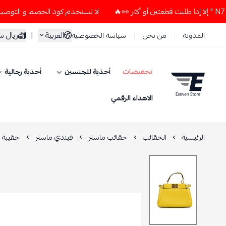
لا تستخدم كود الخصم و التوصيل المجاني " N7 " إلا إذا طلبت قطعتين أو أكث
العربية
|
ريال 
المدونة
من نحن
سياسة الخصوصية
تخفيضات
أحذية للجنسين
أحذية رجالية
ESEVEN STORE
الاهداء الرقمي
الرئيسية
الحقائب
حقائب ماستر
فيندي ماستر
حقيبة ن