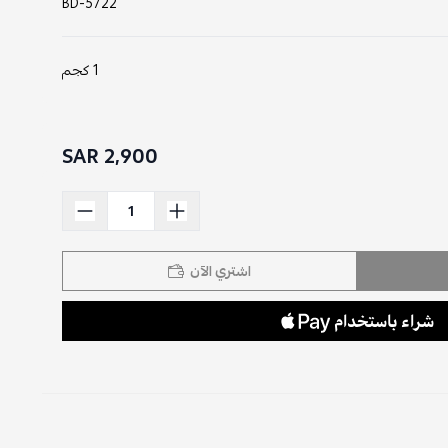
BD-5722
1 كجم
2,900 SAR
اشتري الآن