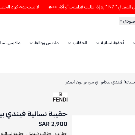
ر 👀🔥
لا تستخدم كود الخصم و التوصيل المجاني " N7 " إلا إذ
سعودي
أحذية نسائية
الحقائب
ملابس رجالية
ملابس نسائ
سائية فيندي بيكابو اي سي يو لون أصفر
حقيبة نسائية فيندي بي
2,900 SAR
حقائب ,
حقائب فيندي ,
حقيبة نسائية ,