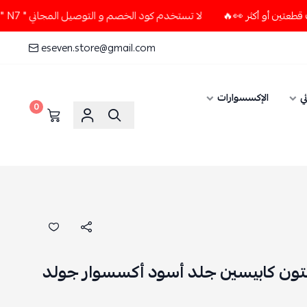
لا تستخدم كود الخصم و التوصيل المجاني " N7 " إلا إذا طلبت قطعتين أو أكثر 👀🔥
eseven.store@gmail.com
ي
الإكسسوارات
0
تون كابيسين جلد أسود أكسسوار جولد