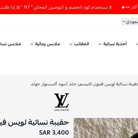
لا تستخدم كود الخصم و التوصيل المجاني " N7 " إلا إذا طلبت قطعتين أو أكثر 👀🔥
سعودي
أحذية نسائية
الحقائب
ملابس رجالية
ملابس نسائ
قيبة نسائية لويس فيتون كابيسين جلد أسود أكسسوار جولد
حقيبة نسائية لويس في
3,400 SAR