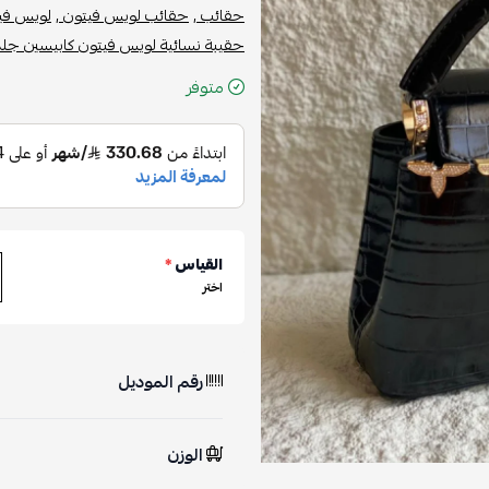
حقائب ,
حقائب لويس فيتون ,
لويس فيت
حقيبة نسائية لويس فيتون كابيسين جلد
متوفر
القياس
*
اختر
رقم الموديل
الوزن