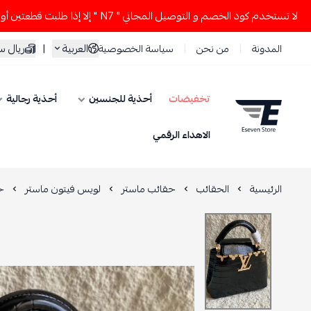
م كود الخصم و التوصيل المجاني " N7 " إلا إذا طلبت قطعتين أو أكثر 👀🔥
العربية
|
ريال 
المدونة
من نحن
سياسة الخصوصية
تخفيضات
أحذية للجنسين
أحذية رجالية
ESEVEN STORE
الاهداء الرقمي
الرئيسية
الحقائب
حقائب ماستر
لويس فيتون ماستر
ح