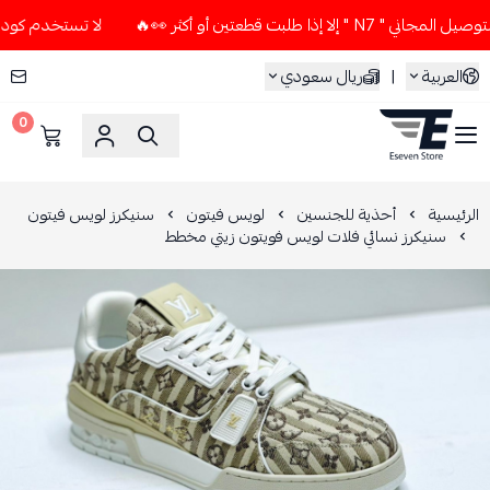
 طلبت قطعتين أو أكثر 👀🔥
لا تستخدم كود الخصم و التوصيل ال
العربية
|
ريال سعودي
0
ESEVEN STORE
الرئيسية
أحذية للجنسين
لويس فيتون
سنيكرز لويس فيتون
سنيكرز نسائي فلات لويس فويتون زيتي مخطط