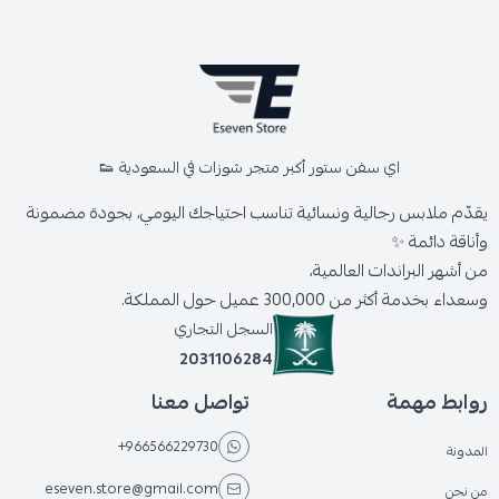
اي سفن ستور أكبر متجر شوزات في السعودية 👟
يقدّم ملابس رجالية ونسائية تناسب احتياجك اليومي، بجودة مضمونة
وأناقة دائمة ✨
من أشهر البراندات العالمية،
وسعداء بخدمة أكثر من 300,000 عميل حول المملكة.
السجل التجاري
2031106284
روابط مهمة
تواصل معنا
+966566229730
المدونة
eseven.store@gmail.com
من نحن