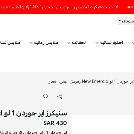
لا تستخدم كود الخصم و التوصيل المجاني " N7 " إلا إذا طلبت قطعتين أو أكثر 👀🔥
سعودي
أحذية نسائية
الحقائب
ملابس رجالية
ملابس نسائ
 New Emerald زمردي ابيض اخضر
سنيكرز اير جوردن 1 لو New Emerald زمردي ابيض اخضر
430 SAR
اير جوردان 1 ,
اير جوردان ,
الأحذية الرياض