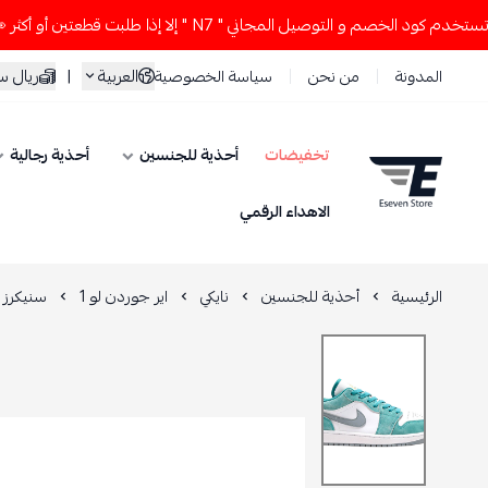
الخصم و التوصيل المجاني " N7 " إلا إذا طلبت قطعتين أو أكثر 👀🔥
العربية
|
ريال 
المدونة
من نحن
سياسة الخصوصية
تخفيضات
أحذية للجنسين
أحذية رجالية
ESEVEN STORE
الاهداء الرقمي
الرئيسية
أحذية للجنسين
نايكي
اير جوردن لو 1
سنيكرز اير جوردن 1 لو