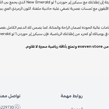
الأناقة الجريئة إلى إطلالتك مع س
الأيقوني مع لمسات عصرية تضفي عليه جاذبية ملفتة. اللون الزمردي الغني يبرز
ت عالية الجودة لضمان الراحة والمتانة، كما يضمن لك الدعم الكامل بفضل ا
تك أو كجزء من إطلالتك الرياضية، فإن سنيكرز إير جوردن 1 لو New Emerald سيجعلك دائماً في المقدمة بأسلوب لا مثيل له.
ية مميزة لا تقاوم.
روابط مهمة
تواصل معنا
6229730