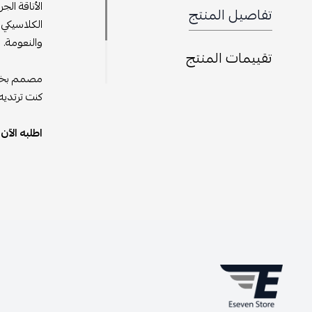
تفاصيل المنتج
الكلاسيكي 
والنعومة.
تقييمات المنتج
مصمم بخاما
كنت ترتديه في يوميا
اطلبه الآن من eseven store وتمتع بأناقة رياض