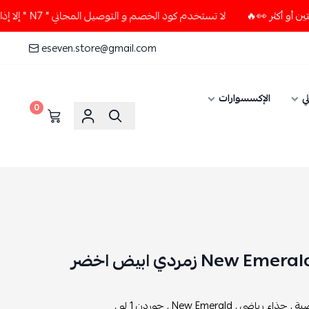
لا تستخدم كود الخصم و التوصيل المجاني " N7 " إلا إذا طلبت قطعتين أو أكثر 👀🔥
eseven.store@gmail.com
ي
الإكسسوارات
0
ية ,
حذاء رياضي ,
New Emerald ,
جوردن 1 لو ,