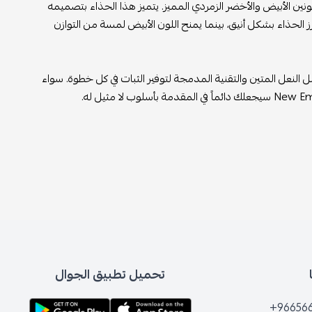
نيكرز إير جوردن 1 لو New Emerald الذي يجمع بين اللونين الأبيض والأخضر الزمردي المميز. يتميز هذا الحذاء بتصميمه
 الحذاء بشكل أنيق، بينما يمنح اللون الأبيض لمسة من التوازن
لنعل المتين والتقنية المدمجة لتوفير الثبات في كل خطوة. سواء
تحميل تطبيق الجوال
+96656