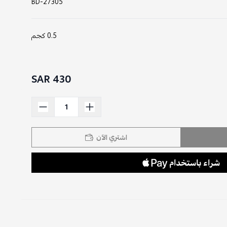
BD-27305
0.5 كجم
430 SAR
اشتري الآن