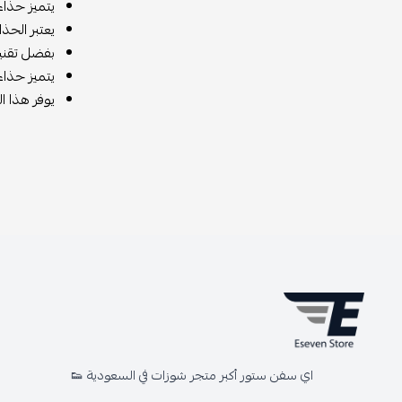
يتميز حذاء نيو بالانس 993 ALD بجودة صنعه العالية
يعتبر الحذا
بفضل تقنية
يتميز حذاء نيو بالانس 993 ALD بتصميمه القابل للتعديل وال
يوفر هذا ا
اي سفن ستور أكبر متجر شوزات في السعودية 👟