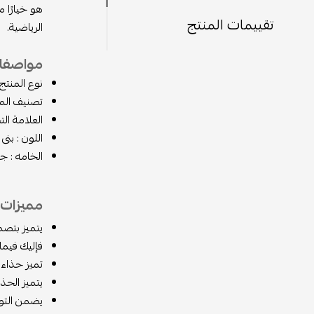
هو خيارًا 
تقييمات المنتج
الرياضية.
مواصفات
نوع المنتج: ني
تصنيف المن
العلامة التجارية :
اللون : بنى
الخامه : 
مميزات ا
يتميز بتصمي
فإليك فيما 
تميز حذاء نيو بالانس 993 ALD بتصميمه العصري والأني
يتميز الحذا
يضمن التوس