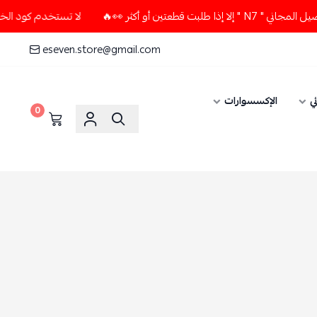
 أو أكثر 👀🔥
لا تستخدم كود الخصم و التوصيل المجاني " N7 " 
eseven.store@gmail.com
ي
الإكسسوارات
0