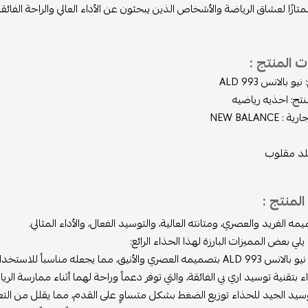
ممتازًا لعشاق الرياضة والأشخاص الذين يبحثون عن الأداء العالي والراحة الفائ
 المنتج :
و بالانس 993 ALD
تج: احذيه رياضيه
 NEW BALANCE
جلد مقلوب
لمنتج :
مه الفريد والعصري، ومتانته العالية، والتوسيد الفعال، والأداء المثالي.
يلي بعض المميزات البارزة لهذا الحذاء الرائع:
ق، مما يجعله مناسباً للاستخدام اليومي ولأي نشاط رياضي.
ء بتقنية توسيد اري بي الفائقة، والتي توفر دعماً وراحة لهما أثناء ممارسة الري
يد الجيد للحذاء توزيع الضغط بشكل متساوٍ على القدم، مما يقلل من الت