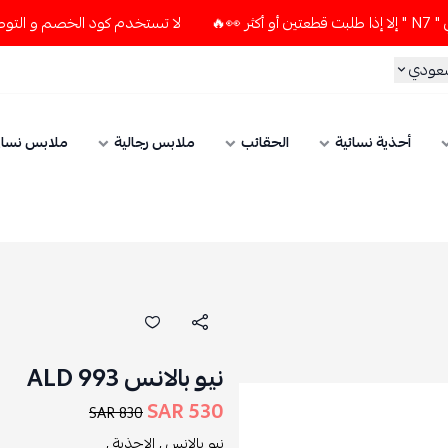
لا تستخدم كود الخصم و التوصيل المجاني " N7 " إلا إذا طلبت قطعتين
سعودي
أحذية نسائية
الحقائب
ملابس رجالية
ملابس نسائ
نيو بالانس 993 ALD
530 SAR
830 SAR
نيو بالانس ,
الاحذية ,