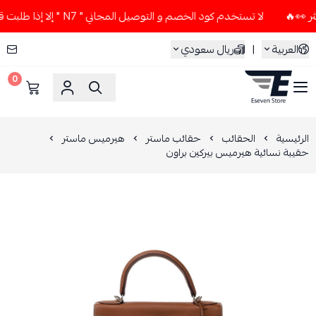
لا تستخدم كود الخصم و التوصيل المجاني " N7 " إلا إذا طلبت قطعتين أو أكثر 👀🔥
العربية
|
ريال سعودي
0
ESEVEN STORE
الرئيسية
الحقائب
حقائب ماستر
هيرميس ماستر
حقيبة نسائية هيرميس بيركين براون