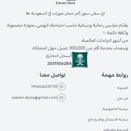
اي سفن ستور أكبر متجر شوزات في السعودية 👟
يقدّم ملابس رجالية ونسائية تناسب احتياجك اليومي، بجودة مضمونة
وأناقة دائمة ✨
من أشهر البراندات العالمية،
وسعداء بخدمة أكثر من 300,000 عميل حول المملكة.
السجل التجاري
2031106284
روابط مهمة
تواصل معنا
+966566229730
المدونة
eseven.store@gmail.com
من نحن
سياسة الخصوصية
سياسة الاستبدال والاسترجاع
الشروط والاحكام