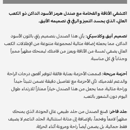
اكتشفي الأناقة والفخامة مع صندل هرمز الأسود الداكن ذو الكعب
العالي، الذي يجسد التميز والرقي في تصميمه الأنيق.
تصميم أنيق وكلاسيكي:
يأتي هذا الصندل بتصميم راقٍ باللون الأسود
الداكن، مما يجعله إضافة مثالية لمجموعة متنوعة من الإطلالات. الكعب
العالي يضفي لمسة من الأناقة ويعزز من قامتك، ليمنحك مظهراً مميزاً
وجذاباً في كل مناسبة.
أحزمة مريحة:
صُممت الأحزمة بعناية فائقة لتوفير أقصى درجات الراحة
والدعم لقدميك. تأتي الأحزمة مع تفاصيل دقيقة تضمن تثبيتاً جيداً
وراحة مثالية، مما يجعل من هذا الصندل خياراً ممتازاً للارتداء طوال
اليوم دون الشعور بالتعب.
جلد فاخر:
صُنع الصندل من جلد طبيعي عالي الجودة، الذي يمنحك
مظهراً لامعاً وفخماً، بالإضافة إلى متانة استثنائية. الجلد الناعم لا يضيف
فقط جمالية، بل يضمن أيضاً راحة ومرونة أثناء الحركة.