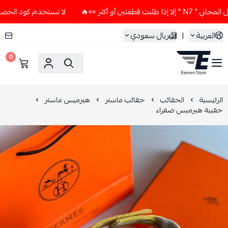
ن أو أكثر 👀🔥
لا تستخدم كود الخصم و التوصيل المجاني " N7 "
العربية
|
ريال سعودي
0
ESEVEN STORE
الرئيسية
الحقائب
حقائب ماستر
هيرميس ماستر
حقيبة هيرميس صفراء