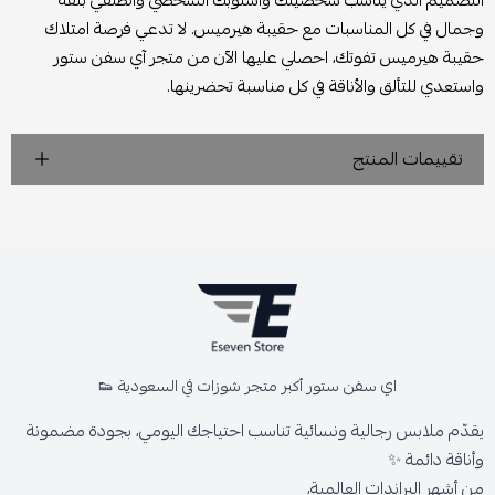
التصميم الذي يناسب شخصيتك وأسلوبك الشخصي وانطلقي بثقة
وجمال في كل المناسبات مع حقيبة هيرميس. لا تدعي فرصة امتلاك
حقيبة هيرميس تفوتك، احصلي عليها الآن من متجر آي سفن ستور
واستعدي للتألق والأناقة في كل مناسبة تحضرينها.
تقييمات المنتج
اي سفن ستور أكبر متجر شوزات في السعودية 👟
يقدّم ملابس رجالية ونسائية تناسب احتياجك اليومي، بجودة مضمونة
وأناقة دائمة ✨
من أشهر البراندات العالمية،