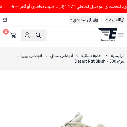
يل المجاني " N7 " إلا إذا طلبت قطعتين أو أكثر 👀🔥
لا تستخ
العربية
|
ريال سعودي
0
ESEVEN STORE
الرئيسية
أحذية نسائية
أديداس نسائي
اديداس ييزي
ييزي 500 - Desert Rat Blush