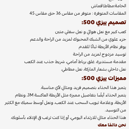
الخامة:مطاط\قماش
المقاسات المتوفرة : متوفر من مقاس 36 حتى مقاس 45
تصميم ييزي 500:
كعب كبير مع نعل هوائي و نعل سفلي متين
جزء علوي من الشبك المحبوك لمزيد من الراحة والدعم
يوفر نظام الأربطة ثباتًا للقدم
توسيد مزدوج لمزيد من الراحة
مقدمة مستديرة، غلق برباط أمامي، شريط جذب عند الكعب
نعل داخلي بشعار الماركة، نعل مطاطي.
مميزات ييزي 500:
يتميز هذا الحذاء بتصميم فريد ومثالي لأي مناسبة.
يتميز الحذاء أيضًا بتفاصيل مميزة مثل الأربطة العاكسة 3M، ونظام
الأربطة، وعلامة تبويب السحب عند الكعب، ونعل أوسط سميك مع الكثير
من التوسيد.
هذا الحذاء مثالي للارتداء اليومي، أو إذا كنت ترغب في الإدلاء بأسلوبك.
نحن دائمًا معك