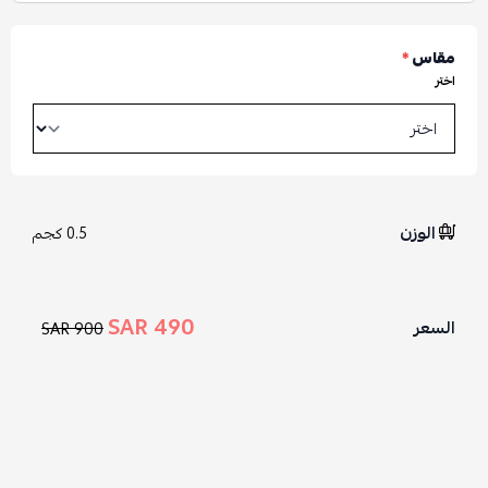
مقاس
*
اختر
الوزن
0.5 كجم
490 SAR
السعر
900 SAR