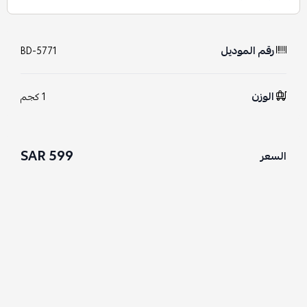
رقم الموديل
BD-5771
الوزن
1 كجم
599 SAR
السعر