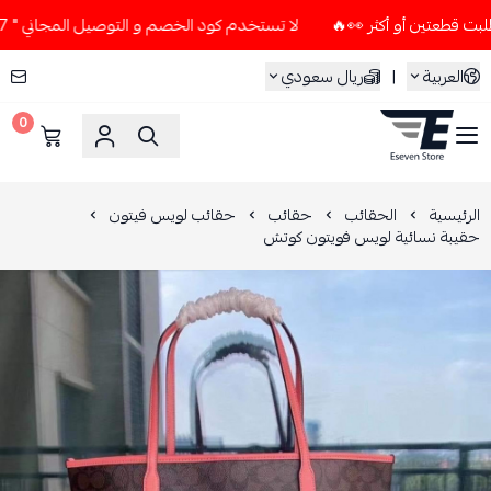
لا تستخدم كود الخصم و التوصيل المجاني " N7 " إلا إذا طلبت قطعتين أو أكثر 👀🔥
العربية
|
ريال سعودي
0
ESEVEN STORE
الرئيسية
الحقائب
حقائب
حقائب لويس فيتون
حقيبة نسائية لويس فويتون كوتش