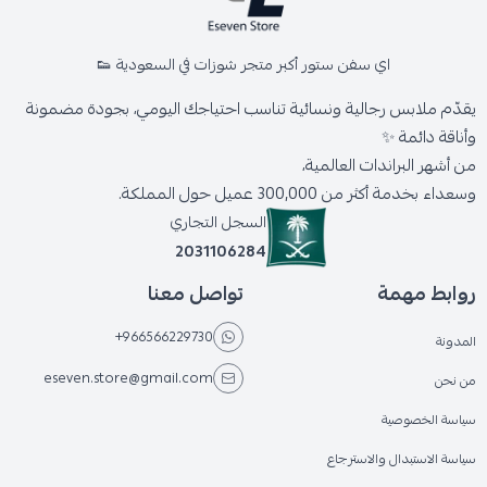
اي سفن ستور أكبر متجر شوزات في السعودية 👟
يقدّم ملابس رجالية ونسائية تناسب احتياجك اليومي، بجودة مضمونة
وأناقة دائمة ✨
من أشهر البراندات العالمية،
وسعداء بخدمة أكثر من 300,000 عميل حول المملكة.
السجل التجاري
2031106284
روابط مهمة
تواصل معنا
+966566229730
المدونة
eseven.store@gmail.com
من نحن
سياسة الخصوصية
سياسة الاستبدال والاسترجاع