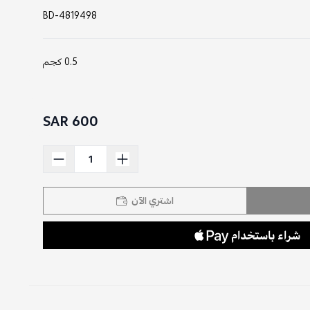
BD-4819498
0.5 كجم
600 SAR
اشتري الآن