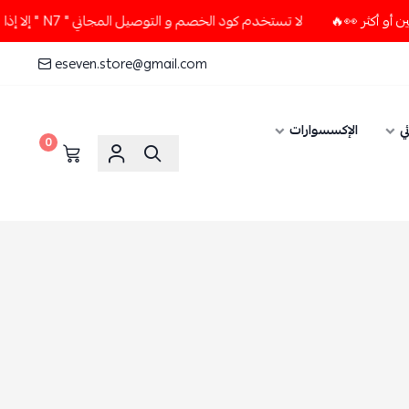
لا تستخدم كود الخصم و التوصيل المجاني " N7 " إلا إذا طلبت قطعتين أو أكثر 👀🔥
eseven.store@gmail.com
ي
الإكسسوارات
0