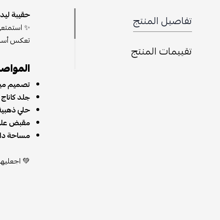
حقيبة ليدي
تفاصيل المنتج
✨ استمتعي
تعكس أسلوبً
تقييمات المنتج
المواصف
تصميم مين
جلد كاناج 
حلي ذهبية
مقبض علو
مساحة دا
💚 اجعليها 