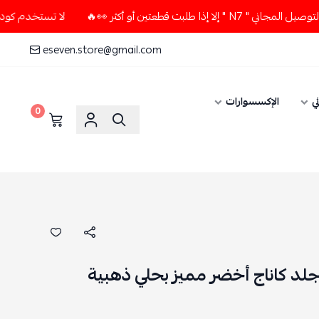
تين أو أكثر 👀🔥
لا تستخدم كود الخصم و التوصيل المجاني " 7
eseven.store@gmail.com
ي
الإكسسوارات
0
جلد كاناج أخضر مميز بحلي ذهبية