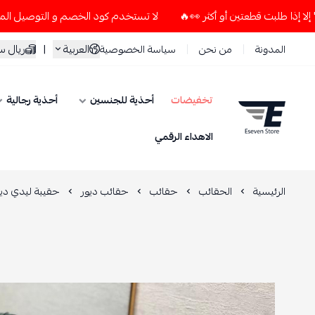
لا تستخدم كود الخصم و التوصيل المجاني " N7 " إلا إذا طلبت قطعتين أو أكثر 👀🔥
العربية
|
ريال 
المدونة
من نحن
سياسة الخصوصية
تخفيضات
أحذية للجنسين
أحذية رجالية
ESEVEN STORE
الاهداء الرقمي
الرئيسية
الحقائب
حقائب
حقائب ديور
حقيبة ليدي ديو