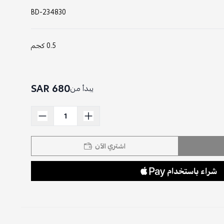
BD-234830
0.5 كجم
680 SAR
يبدأ من
اشتري الآن