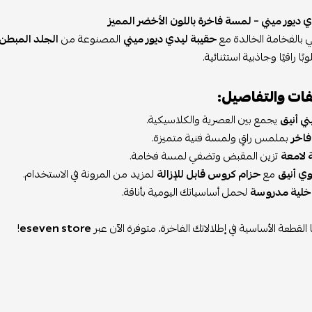
 ديور ميني – لمسة فاخرة باللون الأخضر المميز
 بالفخامة الخالدة مع
حقيبة ليدي ديور ميني
المصنوعة من
الجلد المبطن ب
ا راقيًا وجاذبية استثنائية.
ات والتفاصيل:
ي أنيق
يجمع بين العصرية والكلاسيكية.
فاخر
بملمس راقٍ ولمسة فنية متميزة.
 لامعة
تزين المقبض وتضفي لمسة فخامة.
ي أنيق
مع
حزام كروس قابل للإزالة
لمزيد من المرونة في الاستخدام.
خلية مدروسة
لحمل أساسياتك اليومية بأناقة.
القطعة الأساسية في إطلالاتك الفاخرة، متوفرة الآن عبر
eseven store
!