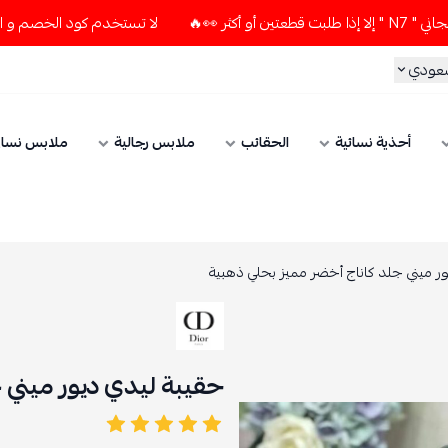
لا تستخدم كود الخصم و التوصيل المجاني " N7 " إلا إذا طلبت قطع
سعودي
أحذية نسائية
الحقائب
ملابس رجالية
ملابس نسائ
ر ميني جلد كاناج أخضر مميز بحلي ذهبية
حقيبة ليدي ديور ميني 