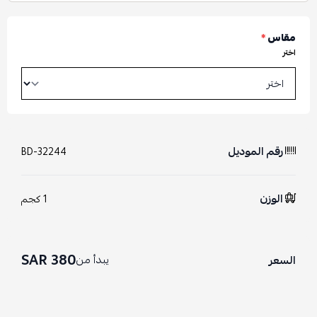
مقاس
*
اختر
رقم الموديل
BD-32244
الوزن
1 كجم
380 SAR
يبدأ من
السعر