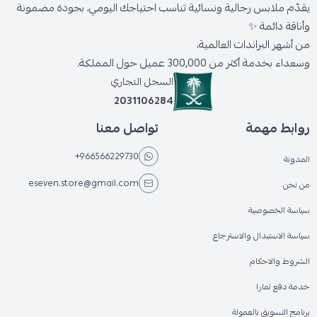
يقدّم ملابس رجالية ونسائية تناسب احتياجك اليومي، بجودة مضمونة
وأناقة دائمة ✨
من أشهر البراندات العالمية،
وسعداء بخدمة أكثر من 300,000 عميل حول المملكة.
السجل التجاري
2031106284
روابط مهمة
تواصل معنا
+966566229730
المدونة
eseven.store@gmail.com
من نحن
سياسة الخصوصية
سياسة الاستبدال والاسترجاع
الشروط والاحكام
خدمة دفع تمارا
برنامج التسويق بالعمولة