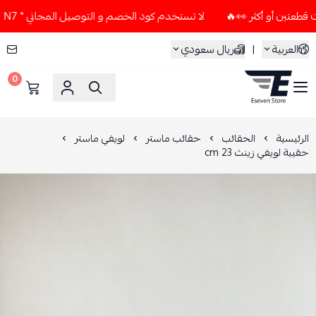
لا تستخدم كود الخصم و التوصيل المجاني " N7 " إلا إذا طلبت قطعتين أو أكثر 👀🔥
العربية
|
ريال سعودي
0
ESEVEN STORE
الرئيسية
الحقائب
حقائب ماستر
لويفي ماستر
حقيبة لويفي زينث 23 cm