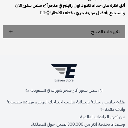
ألق نظرة على حذاء كلاود اون رانينج في متجر آي سفن ستور الآن
واستمتع بأفضل تجربة جري تخطف الأنظار! 💨🏃‍♂️
تقييمات المنتج
اي سفن ستور أكبر متجر شوزات في السعودية 👟
يقدّم ملابس رجالية ونسائية تناسب احتياجك اليومي، بجودة مضمونة
وأناقة دائمة ✨
من أشهر البراندات العالمية،
وسعداء بخدمة أكثر من 300,000 عميل حول المملكة.