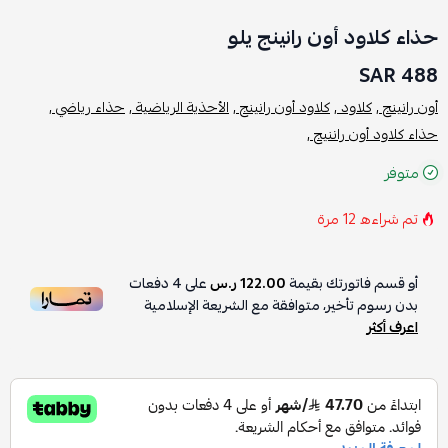
حذاء كلاود أون رانينج يلو
488 SAR
أون رانينج ,
كلاود ,
كلاود أون رانينج ,
الأحذية الرياضية ,
حذاء رياضي ,
حذاء كلاود أون راننيج ,
متوفر
تم شراءه
12
مرة
أو قسم فاتورتك بقيمة
122.00 ر.س
على
4
دفعات
بدون رسوم تأخير، متوافقة مع الشريعة الإسلامية
اعرف أكثر