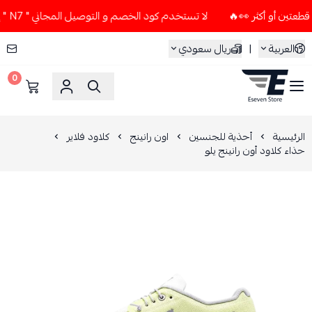
لا تستخدم كود الخصم و التوصيل المجاني " N7 " إلا إذا طلبت قطعتين أو أكثر 👀🔥
العربية
|
ريال سعودي
0
ESEVEN STORE
الرئيسية
أحذية للجنسين
اون رانينج
كلاود فلاير
حذاء كلاود أون رانينج يلو