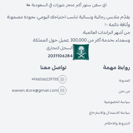
اي سفن ستور أكبر متجر شوزات في السعودية 👟
يقدّم ملابس رجالية ونسائية تناسب احتياجك اليومي، بجودة مضمونة
وأناقة دائمة ✨
من أشهر البراندات العالمية،
وسعداء بخدمة أكثر من 300,000 عميل حول المملكة.
السجل التجاري
2031106284
روابط مهمة
تواصل معنا
+966566229730
المدونة
eseven.store@gmail.com
من نحن
سياسة الخصوصية
سياسة الاستبدال والاسترجاع
الشروط والاحكام