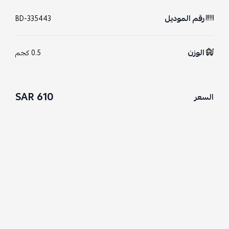
رقم الموديل
BD-335443
الوزن
0.5 كجم
610 SAR
السعر