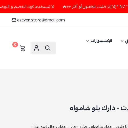
لا تستخدم كود الخصم و التوصيل المجاني " N7 " إلا إذا طلبت قطعتين أ
eseven.store@gmail.com
ي
الإكسسوارات
0
ات - دارك بلو شامواه
نا فلات ,
حذاء شامواه ,
حذاء رجالي ,
حذاء رجالي لورو بيانا ,