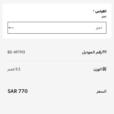
القياس
*
اختر
رقم الموديل
BD-497913
الوزن
0.5 كجم
770 SAR
السعر