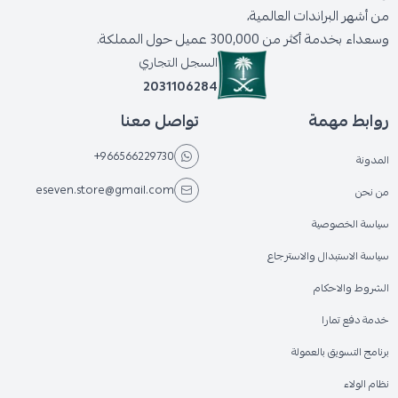
من أشهر البراندات العالمية،
وسعداء بخدمة أكثر من 300,000 عميل حول المملكة.
السجل التجاري
2031106284
روابط مهمة
تواصل معنا
+966566229730
المدونة
eseven.store@gmail.com
من نحن
سياسة الخصوصية
سياسة الاستبدال والاسترجاع
الشروط والاحكام
خدمة دفع تمارا
برنامج التسويق بالعمولة
نظام الولاء