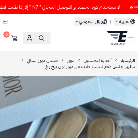
لا تستخدم كود الخصم و التوصيل المجاني " N7 " إلا إذا طلبت قطعتين أو أكثر 👀🔥
العربية
|
ريال سعودي
0
ESEVEN STORE
الرئيسية
أحذية للجنسين
ديور
صندل ديور نسائي
سليبر جلدي لامع للنساء فلات من ديور لون بيج راقي