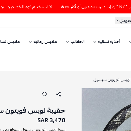
لا تستخدم كود الخصم و التوصيل المجاني " N7 " إلا إذا طلبت قطعتين أو 
سعودي
أحذية نسائية
الحقائب
ملابس رجالية
ملابس نسائ
لويس فويتون سيسيل
حقيبة لويس فويتون 
3,470 SAR
شنط لويس فويتون ,
شنط ,
شنطة يد ,
ح