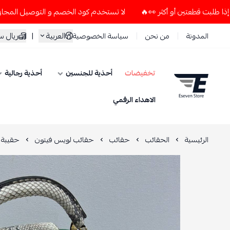
لا تستخدم كود الخصم و التوصيل المجاني " N7 " إلا إذا طلبت قطعتين أو أكثر 👀🔥
العربية
|
ريال 
المدونة
من نحن
سياسة الخصوصية
تخفيضات
أحذية للجنسين
أحذية رجالية
ESEVEN STORE
الاهداء الرقمي
الرئيسية
الحقائب
حقائب
حقائب لويس فيتون
حقيبة 