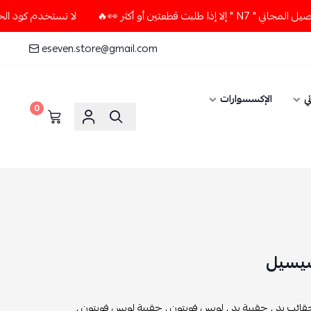
أكثر 👀🔥
لا تستخدم كود الخصم و التوصيل المجاني " N7 " إلا
eseven.store@gmail.com
ي
الإكسسوارات
0
سيسيل
قائب يد ,
حقيبة يد ,
لويس فويتون ,
حقيبة لويس فويتون ,