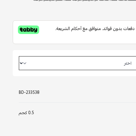
BD-233538
0.5 كجم