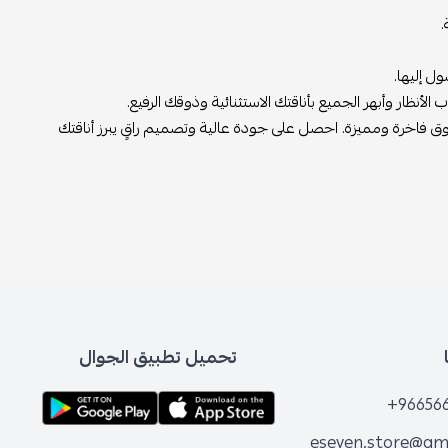
.
 إليها.
نظار وأبهر الجميع بأناقتك الاستثنائية وذوقك الرفيع.
 فاخرة ومميزة. احصل على جودة عالية وتصميم راقٍ يبرز أناقتك
تحميل تطبيق الجوال
+96656
eseven.store@gm