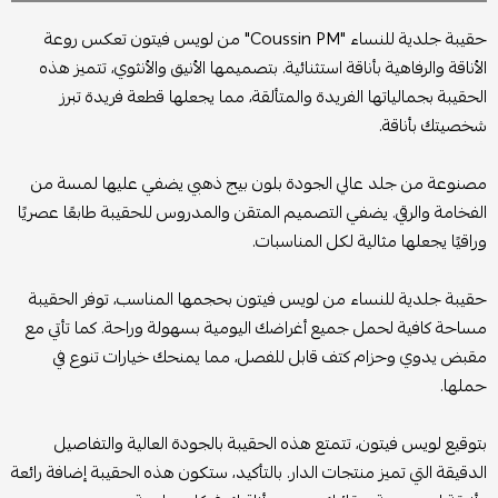
حقيبة جلدية للنساء "Coussin PM" من لويس فيتون تعكس روعة
الأناقة والرفاهية بأناقة استثنائية. بتصميمها الأنيق والأنثوي، تتميز هذه
الحقيبة بجمالياتها الفريدة والمتألقة، مما يجعلها قطعة فريدة تبرز
شخصيتك بأناقة.
مصنوعة من جلد عالي الجودة بلون بيج ذهبي يضفي عليها لمسة من
الفخامة والرقي. يضفي التصميم المتقن والمدروس للحقيبة طابعًا عصريًا
وراقيًا يجعلها مثالية لكل المناسبات.
حقيبة جلدية للنساء من لويس فيتون بحجمها المناسب، توفر الحقيبة
مساحة كافية لحمل جميع أغراضك اليومية بسهولة وراحة. كما تأتي مع
مقبض يدوي وحزام كتف قابل للفصل، مما يمنحك خيارات تنوع في
حملها.
بتوقيع لويس فيتون، تتمتع هذه الحقيبة بالجودة العالية والتفاصيل
الدقيقة التي تميز منتجات الدار. بالتأكيد، ستكون هذه الحقيبة إضافة رائعة