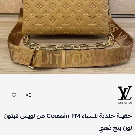
حقيبة جلدية للنساء Coussin PM من لويس فيتون
لون بيج ذهبي