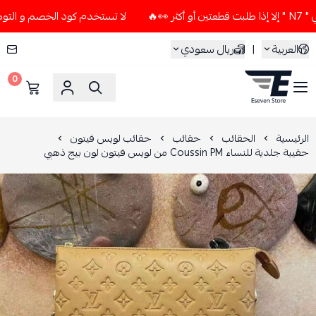
لا تستخدم كود الخصم و التوصيل المجاني " N7 " إلا إذا طلبت ق
العربية
|
ريال سعودي
0
ESEVEN STORE
الرئيسية
الحقائب
حقائب
حقائب لويس فيتون
حقيبة جلدية للنساء Coussin PM من لويس فيتون لون بيج ذهبي